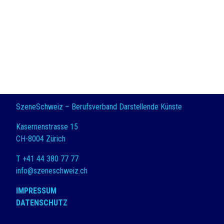
SzeneSchweiz – Berufsverband Darstellende Künste
Kasernenstrasse 15
CH-8004 Zürich
T +41 44 380 77 77
info@szeneschweiz.ch
IMPRESSUM
DATENSCHUTZ