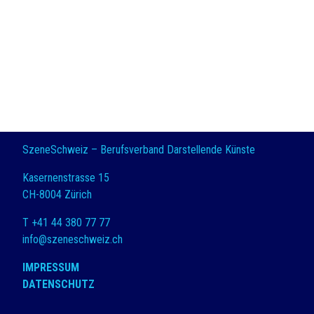
SzeneSchweiz – Berufsverband Darstellende Künste
Kasernenstrasse 15
CH-8004 Zürich
T +41 44 380 77 77
info@szeneschweiz.ch
IMPRESSUM
DATENSCHUTZ