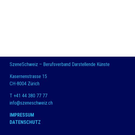
SzeneSchweiz – Berufsverband Darstellende Künste
Kasernenstrasse 15
CH-8004 Zürich
T +41 44 380 77 77
info@szeneschweiz.ch
IMPRESSUM
DATENSCHUTZ