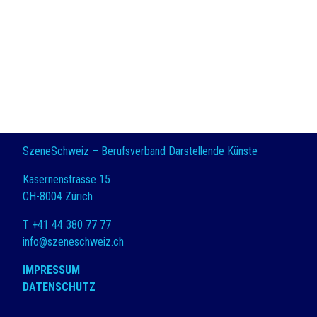
SzeneSchweiz – Berufsverband Darstellende Künste
Kasernenstrasse 15
CH-8004 Zürich
T +41 44 380 77 77
info@szeneschweiz.ch
IMPRESSUM
DATENSCHUTZ