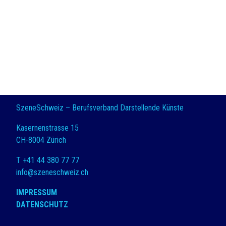
SzeneSchweiz – Berufsverband Darstellende Künste
Kasernenstrasse 15
CH-8004 Zürich
T +41 44 380 77 77
info@szeneschweiz.ch
IMPRESSUM
DATENSCHUTZ