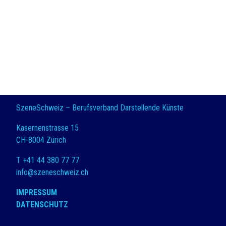
SzeneSchweiz – Berufsverband Darstellende Künste
Kasernenstrasse 15
CH-8004 Zürich
T +41 44 380 77 77
info@szeneschweiz.ch
IMPRESSUM
DATENSCHUTZ