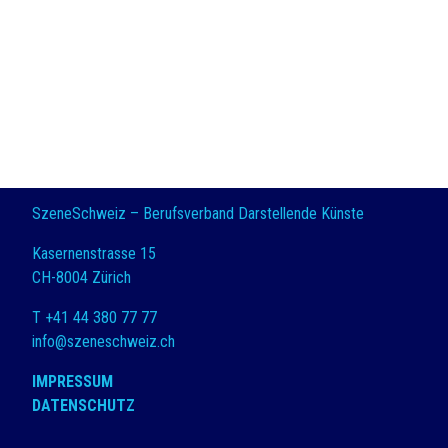
SzeneSchweiz – Berufsverband Darstellende Künste
Kasernenstrasse 15
CH-8004 Zürich
T +41 44 380 77 77
info@szeneschweiz.ch
IMPRESSUM
DATENSCHUTZ