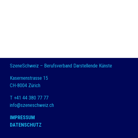
SzeneSchweiz – Berufsverband Darstellende Künste
Kasernenstrasse 15
CH-8004 Zürich
T +41 44 380 77 77
info@szeneschweiz.ch
IMPRESSUM
DATENSCHUTZ