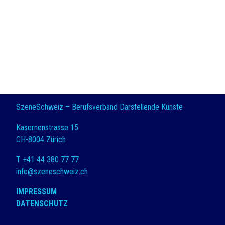
SzeneSchweiz – Berufsverband Darstellende Künste
Kasernenstrasse 15
CH-8004 Zürich
T +41 44 380 77 77
info@szeneschweiz.ch
IMPRESSUM
DATENSCHUTZ