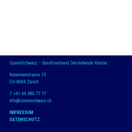
SzeneSchweiz – Berufsverband Darstellende Künste
Kasernenstrasse 15
CH-8004 Zürich
T +41 44 380 77 77
info@szeneschweiz.ch
IMPRESSUM
DATENSCHUTZ