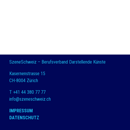
SzeneSchweiz – Berufsverband Darstellende Künste
Kasernenstrasse 15
CH-8004 Zürich
T +41 44 380 77 77
info@szeneschweiz.ch
IMPRESSUM
DATENSCHUTZ