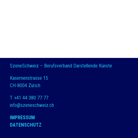
SzeneSchweiz – Berufsverband Darstellende Künste
Kasernenstrasse 15
CH-8004 Zürich
T +41 44 380 77 77
info@szeneschweiz.ch
IMPRESSUM
DATENSCHUTZ