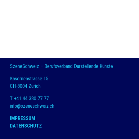
SzeneSchweiz – Berufsverband Darstellende Künste
Kasernenstrasse 15
CH-8004 Zürich
T +41 44 380 77 77
info@szeneschweiz.ch
IMPRESSUM
DATENSCHUTZ