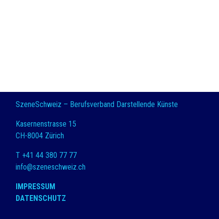
SzeneSchweiz – Berufsverband Darstellende Künste
Kasernenstrasse 15
CH-8004 Zürich
T +41 44 380 77 77
info@szeneschweiz.ch
IMPRESSUM
DATENSCHUTZ