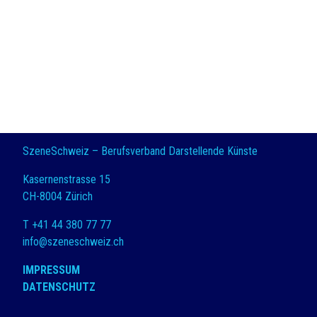
SzeneSchweiz – Berufsverband Darstellende Künste
Kasernenstrasse 15
CH-8004 Zürich
T +41 44 380 77 77
info@szeneschweiz.ch
IMPRESSUM
DATENSCHUTZ