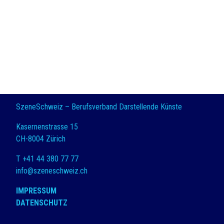
SzeneSchweiz – Berufsverband Darstellende Künste
Kasernenstrasse 15
CH-8004 Zürich
T +41 44 380 77 77
info@szeneschweiz.ch
IMPRESSUM
DATENSCHUTZ