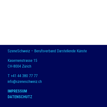
SzeneSchweiz – Berufsverband Darstellende Künste
Kasernenstrasse 15
CH-8004 Zürich
T +41 44 380 77 77
info@szeneschweiz.ch
IMPRESSUM
DATENSCHUTZ